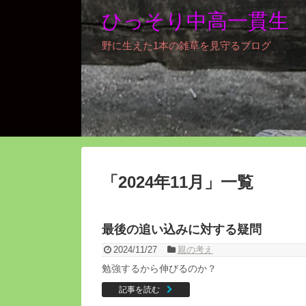
ひっそり中高一貫生
野に生えた1本の雑草を見守るブログ
「
2024年11月
」
一覧
最後の追い込みに対する疑問
2024/11/27
親の考え
勉強するから伸びるのか？
記事を読む