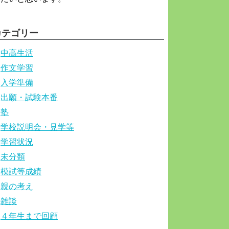
カテゴリー
中高生活
作文学習
入学準備
出願・試験本番
塾
学校説明会・見学等
学習状況
未分類
模試等成績
親の考え
雑談
４年生まで回顧