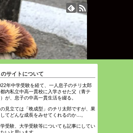
このサイトについて
022年中学受験を経て、一人息子のチリ太郎
を都内私立中高一貫校に入学させた父（青テ
ィ）が、息子の中高一貫生活を綴る。
父の見立ては「晩成型」のチリ太郎ですが、果
たしてどんな成長をみせてくれるのか…。
中学受験、大学受験等についても記事にしてい
きたいと思います。