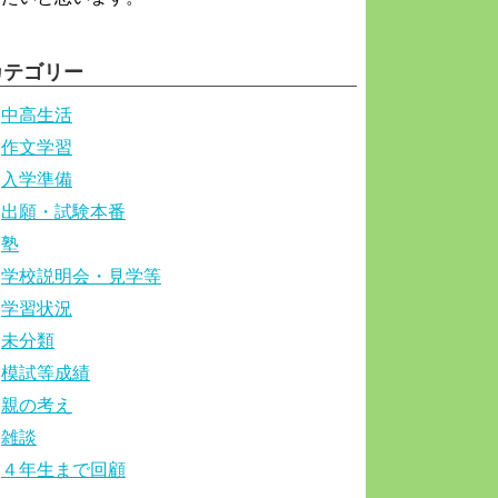
カテゴリー
中高生活
作文学習
入学準備
出願・試験本番
塾
学校説明会・見学等
学習状況
未分類
模試等成績
親の考え
雑談
４年生まで回顧