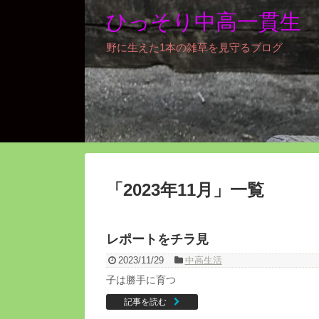
ひっそり中高一貫生
野に生えた1本の雑草を見守るブログ
「
2023年11月
」
一覧
レポートをチラ見
2023/11/29
中高生活
子は勝手に育つ
記事を読む