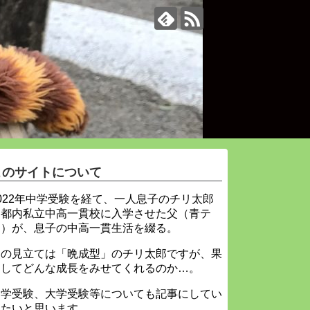
このサイトについて
022年中学受験を経て、一人息子のチリ太郎
を都内私立中高一貫校に入学させた父（青テ
ィ）が、息子の中高一貫生活を綴る。
父の見立ては「晩成型」のチリ太郎ですが、果
たしてどんな成長をみせてくれるのか…。
中学受験、大学受験等についても記事にしてい
きたいと思います。