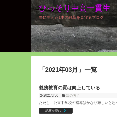
ひっそり中高一貫生
野に生えた1本の雑草を見守るブログ
「
2021年03月
」
一覧
義務教育の質は向上している
2021/3/30
親の考え
ただし、公立中学校の指導はかなり難しいと思
記事を読む