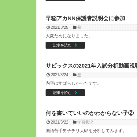
早稲アカNN保護者説明会に参加
2021/3/25
塾
大変ためになりました。
記事を読む
サピックスの2021年入試分析動画視
2021/3/24
塾
内容はすばらしかったです。
記事を読む
何を書いていいのかわからない子②
2021/3/22
学習状況
国語苦手男子チリ太郎を分析してみます。