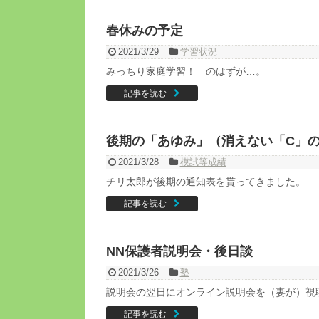
春休みの予定
2021/3/29
学習状況
みっちり家庭学習！ のはずが…。
記事を読む
後期の「あゆみ」（消えない「C」
2021/3/28
模試等成績
チリ太郎が後期の通知表を貰ってきました。
記事を読む
NN保護者説明会・後日談
2021/3/26
塾
説明会の翌日にオンライン説明会を（妻が）視
記事を読む