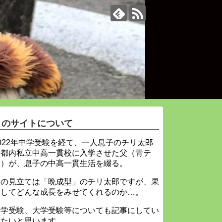
このサイトについて
022年中学受験を経て、一人息子のチリ太郎
を都内私立中高一貫校に入学させた父（青テ
ィ）が、息子の中高一貫生活を綴る。
父の見立ては「晩成型」のチリ太郎ですが、果
たしてどんな成長をみせてくれるのか…。
中学受験、大学受験等についても記事にしてい
きたいと思います。