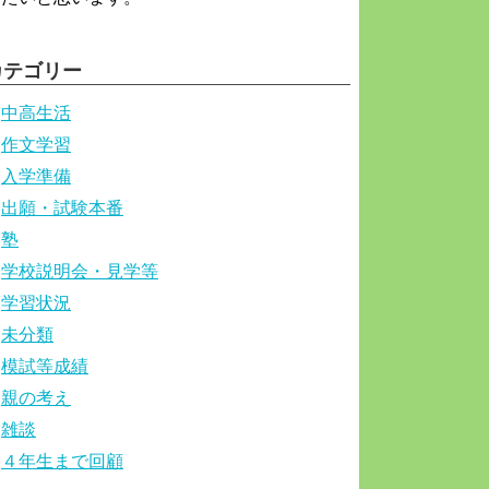
カテゴリー
中高生活
作文学習
入学準備
出願・試験本番
塾
学校説明会・見学等
学習状況
未分類
模試等成績
親の考え
雑談
４年生まで回顧