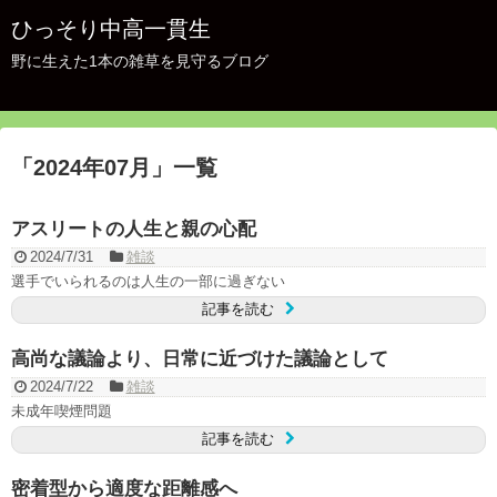
ひっそり中高一貫生
野に生えた1本の雑草を見守るブログ
「
2024年07月
」
一覧
アスリートの人生と親の心配
2024/7/31
雑談
選手でいられるのは人生の一部に過ぎない
記事を読む
高尚な議論より、日常に近づけた議論として
2024/7/22
雑談
未成年喫煙問題
記事を読む
密着型から適度な距離感へ