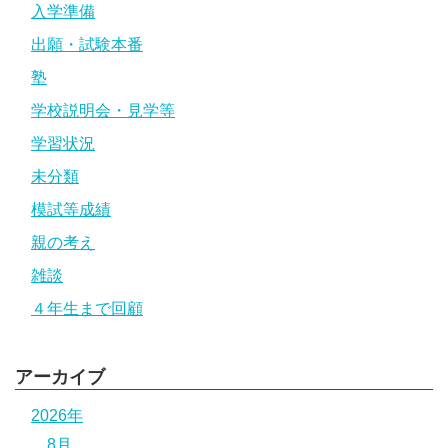
入学準備
出願・試験本番
塾
学校説明会・見学等
学習状況
未分類
模試等成績
親の考え
雑談
４年生まで回顧
アーカイブ
2026年
8月