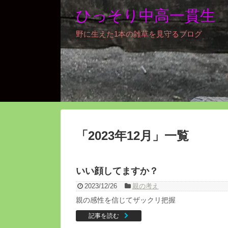
ひっそり中高一貫生
野に生えた1本の雑草を見守るブログ
「
2023年12月
」
一覧
いい顔してますか？
2023/12/26
親の考え
親の感性を信じてザックリ把握
記事を読む