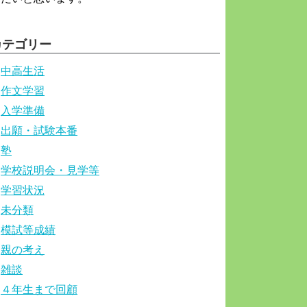
カテゴリー
中高生活
作文学習
入学準備
出願・試験本番
塾
学校説明会・見学等
学習状況
未分類
模試等成績
親の考え
雑談
４年生まで回顧