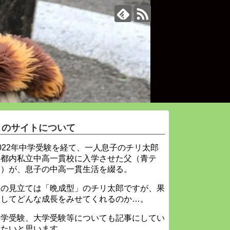
このサイトについて
022年中学受験を経て、一人息子のチリ太郎
を都内私立中高一貫校に入学させた父（青テ
ィ）が、息子の中高一貫生活を綴る。
父の見立ては「晩成型」のチリ太郎ですが、果
たしてどんな成長をみせてくれるのか…。
中学受験、大学受験等についても記事にしてい
きたいと思います。