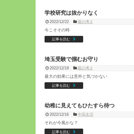
学校研究は抜かりなく
2022/12/22
親の考え
今こそその時
記事を読む
埼玉受験で掴むお守り
2022/12/19
親の考え
最大の効果には意外と気づかない
記事を読む
幼稚に見えてもひたすら待つ
2022/12/16
中高生活
それが今風かな？
記事を読む