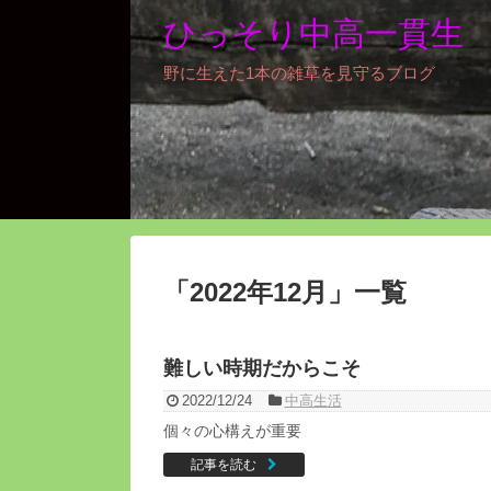
ひっそり中高一貫生
野に生えた1本の雑草を見守るブログ
「
2022年12月
」
一覧
難しい時期だからこそ
2022/12/24
中高生活
個々の心構えが重要
記事を読む