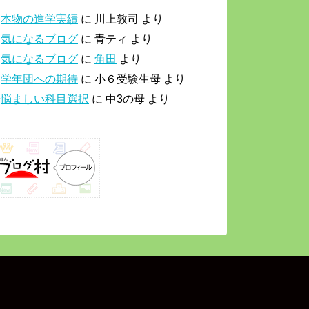
本物の進学実績
に
川上敦司
より
気になるブログ
に
青ティ
より
気になるブログ
に
角田
より
学年団への期待
に
小６受験生母
より
悩ましい科目選択
に
中3の母
より