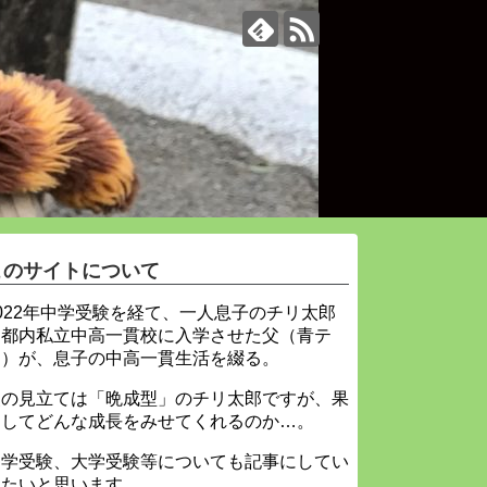
このサイトについて
022年中学受験を経て、一人息子のチリ太郎
を都内私立中高一貫校に入学させた父（青テ
ィ）が、息子の中高一貫生活を綴る。
父の見立ては「晩成型」のチリ太郎ですが、果
たしてどんな成長をみせてくれるのか…。
中学受験、大学受験等についても記事にしてい
きたいと思います。