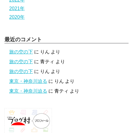
2021年
2020年
最近のコメント
旅の空の下
に
りん
より
旅の空の下
に
青ティ
より
旅の空の下
に
りん
より
東京・神奈川迫る
に
りん
より
東京・神奈川迫る
に
青ティ
より