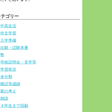
カテゴリー
中高生活
作文学習
入学準備
出願・試験本番
塾
学校説明会・見学等
学習状況
未分類
模試等成績
親の考え
雑談
４年生まで回顧