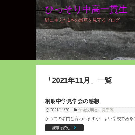
ひっそり中高一貫生
野に生えた1本の雑草を見守るブログ
「
2021年11月
」
一覧
桐朋中学見学会の感想
2021/11/30
学校説明会・見学等
かつての名門と言われますが、よい学校である
記事を読む