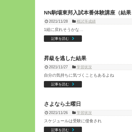
NN駒場東邦入試本番体験講座（結果
2021/11/28
模試等成績
1組に戻れそうかな…
記事を読む
昇級を逃した結果
2021/11/27
学習状況
自分の気持ちに気づくこともあるよね
記事を読む
さよなら土曜日
2021/11/26
学習状況
スケジュールは受験に侵食され
記事を読む