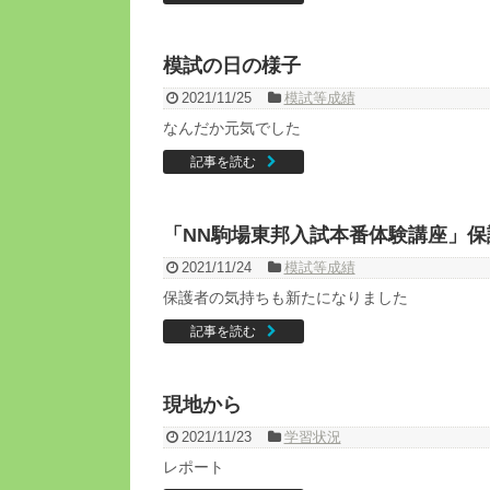
模試の日の様子
2021/11/25
模試等成績
なんだか元気でした
記事を読む
「NN駒場東邦入試本番体験講座」
2021/11/24
模試等成績
保護者の気持ちも新たになりました
記事を読む
現地から
2021/11/23
学習状況
レポート