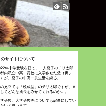
このサイトについて
022年中学受験を経て、一人息子のチリ太郎
を都内私立中高一貫校に入学させた父（青テ
ィ）が、息子の中高一貫生活を綴る。
父の見立ては「晩成型」のチリ太郎ですが、果
たしてどんな成長をみせてくれるのか…。
中学受験、大学受験等についても記事にしてい
きたいと思います。