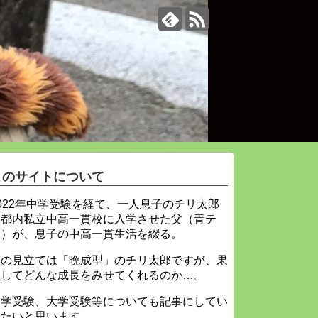
このサイトについて
022年中学受験を経て、一人息子のチリ太郎
を都内私立中高一貫校に入学させた父（青テ
ィ）が、息子の中高一貫生活を綴る。
父の見立ては「晩成型」のチリ太郎ですが、果
たしてどんな成長をみせてくれるのか…。
中学受験、大学受験等についても記事にしてい
きたいと思います。