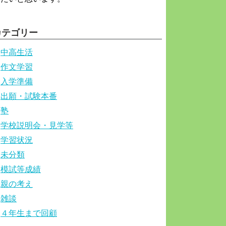
カテゴリー
中高生活
作文学習
入学準備
出願・試験本番
塾
学校説明会・見学等
学習状況
未分類
模試等成績
親の考え
雑談
４年生まで回顧