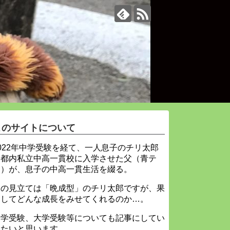
このサイトについて
022年中学受験を経て、一人息子のチリ太郎
を都内私立中高一貫校に入学させた父（青テ
ィ）が、息子の中高一貫生活を綴る。
父の見立ては「晩成型」のチリ太郎ですが、果
たしてどんな成長をみせてくれるのか…。
中学受験、大学受験等についても記事にしてい
きたいと思います。