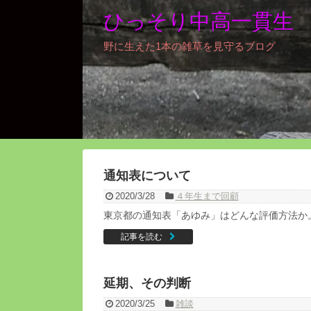
ひっそり中高一貫生
野に生えた1本の雑草を見守るブログ
通知表について
2020/3/28
４年生まで回顧
東京都の通知表「あゆみ」はどんな評価方法か
記事を読む
延期、その判断
2020/3/25
雑談