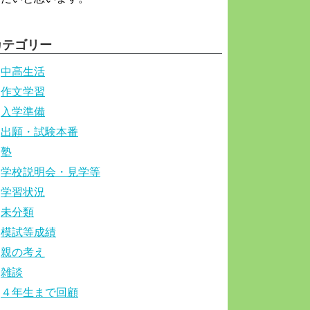
カテゴリー
中高生活
作文学習
入学準備
出願・試験本番
塾
学校説明会・見学等
学習状況
未分類
模試等成績
親の考え
雑談
４年生まで回顧