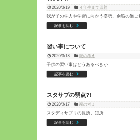
2020/3/19
４年生まで回顧
我が子の学力や学習に向かう姿勢、余暇の過ご
記事を読む
習い事について
2020/3/18
親の考え
子供の習い事はどうあるべきか
記事を読む
スタサプの弱点?!
2020/3/17
親の考え
スタディサプリの長所、短所
記事を読む