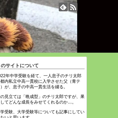
このサイトについて
022年中学受験を経て、一人息子のチリ太郎
を都内私立中高一貫校に入学させた父（青テ
ィ）が、息子の中高一貫生活を綴る。
父の見立ては「晩成型」のチリ太郎ですが、果
たしてどんな成長をみせてくれるのか…。
中学受験、大学受験等についても記事にしてい
きたいと思います。