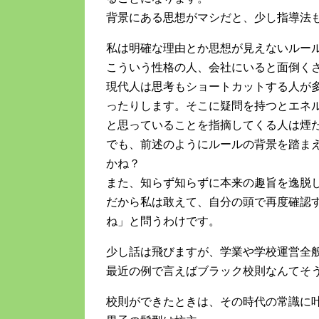
背景にある思想がマシだと、少し指導法
私は明確な理由とか思想が見えないルー
こういう性格の人、会社にいると面倒く
現代人は思考もショートカットする人が
ったりします。そこに疑問を持つとエネ
と思っていることを指摘してくる人は煙
でも、前述のようにルールの背景を踏ま
かね？
また、知らず知らずに本来の趣旨を逸脱
だから私は敢えて、自分の頭で再度確認
ね」と問うわけです。
少し話は飛びますが、学業や学校運営全
最近の例で言えばブラック校則なんてそ
校則ができたときは、その時代の常識に