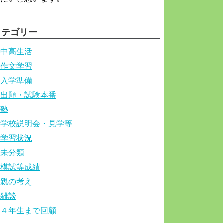
カテゴリー
中高生活
作文学習
入学準備
出願・試験本番
塾
学校説明会・見学等
学習状況
未分類
模試等成績
親の考え
雑談
４年生まで回顧