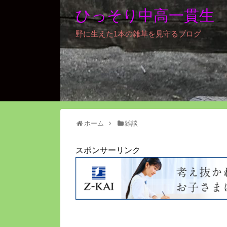
ひっそり中高一貫生
野に生えた1本の雑草を見守るブログ
ホーム
雑談
スポンサーリンク