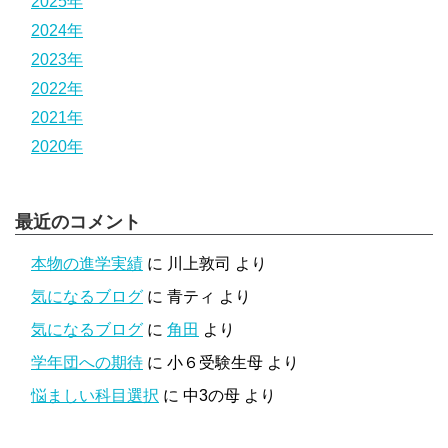
2025年
2024年
2023年
2022年
2021年
2020年
最近のコメント
本物の進学実績
に
川上敦司
より
気になるブログ
に
青ティ
より
気になるブログ
に
角田
より
学年団への期待
に
小６受験生母
より
悩ましい科目選択
に
中3の母
より