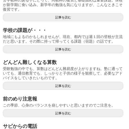
苦手教科のある子にとって、同教科の復習と基礎固めは重要課題。休校
が新学期に食い込み、新学年の勉強も気になりますが、こんなときこそ
復習です。
記事を読む
学校の課題が・・・
地域にもよるのかもしれませんが、現在、都内では週１回の登校が主流
だと思います。その際に持って帰ってくる課題（宿題）の話です。
記事を読む
どんどん難しくなる算数
受験勉強の中でも、算数はどんどん難易度が上がりますね。塾に通って
いても、通信教育でも、しっかりと子供の様子を観察して、必要なアド
バイスをしていきたいものです。
記事を読む
前のめり注意報
この季節、心身のバランスを崩しやすいと思いますのでご注意を。
記事を読む
サピからの電話