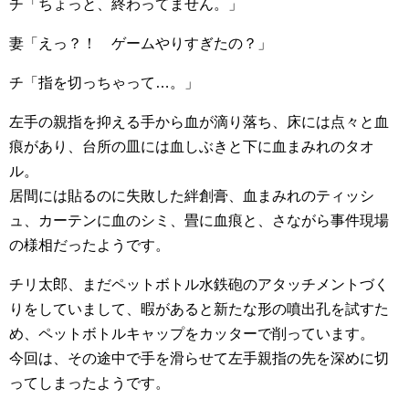
チ「ちょっと、終わってません。」
妻「えっ？！ ゲームやりすぎたの？」
チ「指を切っちゃって…。」
左手の親指を抑える手から血が滴り落ち、床には点々と血
痕があり、台所の皿には血しぶきと下に血まみれのタオ
ル。
居間には貼るのに失敗した絆創膏、血まみれのティッシ
ュ、カーテンに血のシミ、畳に血痕と、さながら事件現場
の様相だったようです。
チリ太郎、まだペットボトル水鉄砲のアタッチメントづく
りをしていまして、暇があると新たな形の噴出孔を試すた
め、ペットボトルキャップをカッターで削っています。
今回は、その途中で手を滑らせて左手親指の先を深めに切
ってしまったようです。