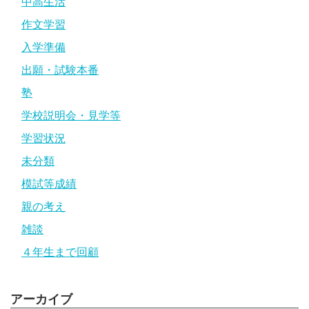
中高生活
作文学習
入学準備
出願・試験本番
塾
学校説明会・見学等
学習状況
未分類
模試等成績
親の考え
雑談
４年生まで回顧
アーカイブ