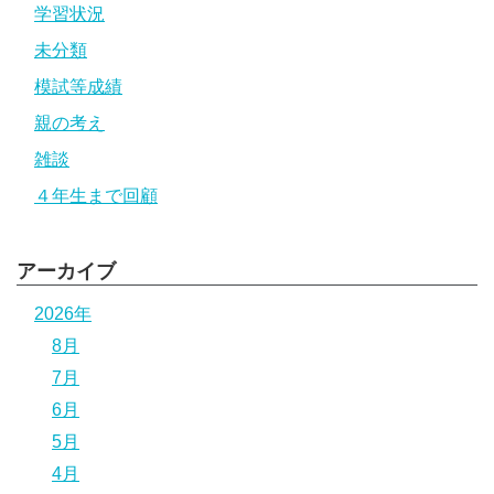
学習状況
未分類
模試等成績
親の考え
雑談
４年生まで回顧
アーカイブ
2026年
8月
7月
6月
5月
4月