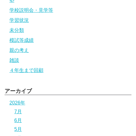
塾
学校説明会・見学等
学習状況
未分類
模試等成績
親の考え
雑談
４年生まで回顧
アーカイブ
2026年
7月
6月
5月