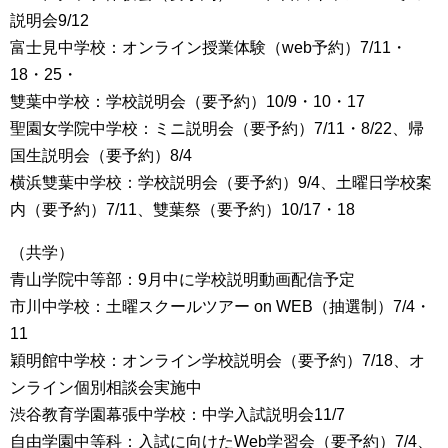
説明会9/12
富士見中学校：オンライン授業体験（web予約）7/11・
18・25・
雙葉中学校：学校説明会（要予約）10/9・10・17
聖園女学院中学校：ミニ説明会（要予約）7/11・8/22、帰
国生説明会（要予約）8/4
横浜雙葉中学校：学校説明会（要予約）9/4、土曜日学校案
内（要予約）7/11、雙葉祭（要予約）10/17・18
（共学）
青山学院中等部：9月中に学校説明動画配信予定
市川中学校：土曜スクールツアー on WEB（抽選制）7/4・
11
穎明館中学校：オンライン学校説明会（要予約）7/18、オ
ンライン個別相談会実施中
渋谷教育学園幕張中学校：中学入試説明会11/7
自由学園中等科：入試に向けたWeb学習会（要予約）7/4、