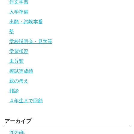
作文学習
入学準備
出願・試験本番
塾
学校説明会・見学等
学習状況
未分類
模試等成績
親の考え
雑談
４年生まで回顧
アーカイブ
2026年