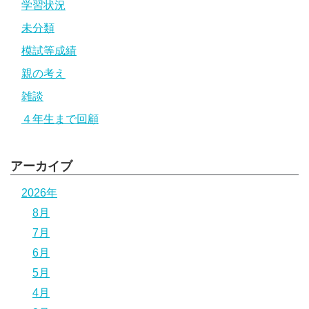
学習状況
未分類
模試等成績
親の考え
雑談
４年生まで回顧
アーカイブ
2026年
8月
7月
6月
5月
4月