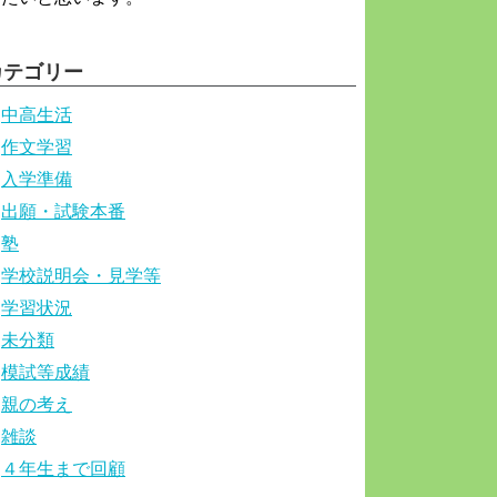
カテゴリー
中高生活
作文学習
入学準備
出願・試験本番
塾
学校説明会・見学等
学習状況
未分類
模試等成績
親の考え
雑談
４年生まで回顧