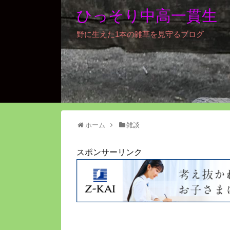
ひっそり中高一貫生
野に生えた1本の雑草を見守るブログ
ホーム
雑談
スポンサーリンク