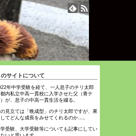
このサイトについて
022年中学受験を経て、一人息子のチリ太郎
を都内私立中高一貫校に入学させた父（青テ
ィ）が、息子の中高一貫生活を綴る。
父の見立ては「晩成型」のチリ太郎ですが、果
たしてどんな成長をみせてくれるのか…。
中学受験、大学受験等についても記事にしてい
きたいと思います。