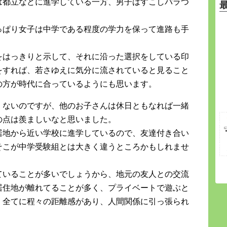
は都立などに進学している一方、男子はすこしバラつ
っぱり女子は中学である程度の学力を保って進路も手
をはっきりと示して、それに沿った選択をしている印
をすれば、若さゆえに気分に流されていると見ること
の方が時代に合っているようにも思います。
くないのですが、他のお子さんは休日ともなれば一緒
の点は羨ましいなと思いました。
居地から近い学校に進学しているので、友達付き合い
そこが中学受験組とは大きく違うところかもしれませ
ていることが多いでしょうから、地元の友人との交流
居住地が離れてることが多く、プライベートで遊ぶと
、全てに程々の距離感があり、人間関係に引っ張られ
。