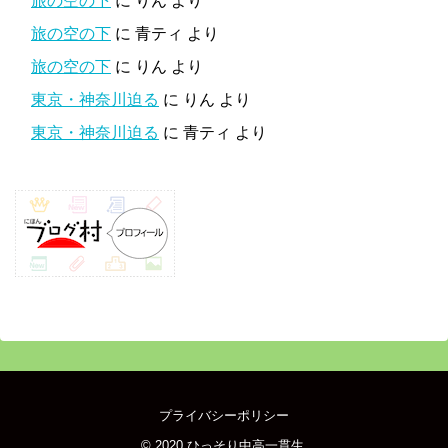
旅の空の下
に
りん
より
旅の空の下
に
青ティ
より
旅の空の下
に
りん
より
東京・神奈川迫る
に
りん
より
東京・神奈川迫る
に
青ティ
より
プライバシーポリシー
© 2020
ひっそり中高一貫生
.