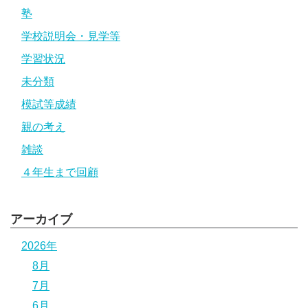
塾
学校説明会・見学等
学習状況
未分類
模試等成績
親の考え
雑談
４年生まで回顧
アーカイブ
2026年
8月
7月
6月