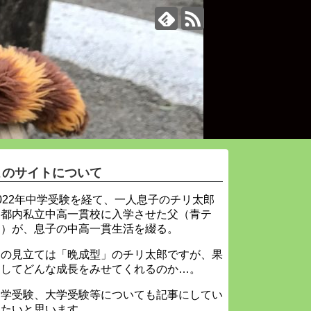
このサイトについて
022年中学受験を経て、一人息子のチリ太郎
を都内私立中高一貫校に入学させた父（青テ
ィ）が、息子の中高一貫生活を綴る。
父の見立ては「晩成型」のチリ太郎ですが、果
たしてどんな成長をみせてくれるのか…。
中学受験、大学受験等についても記事にしてい
きたいと思います。