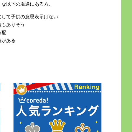
うな以下の境遇にある方、
にして子供の意思表示はない
能もありそう
心配
差がある