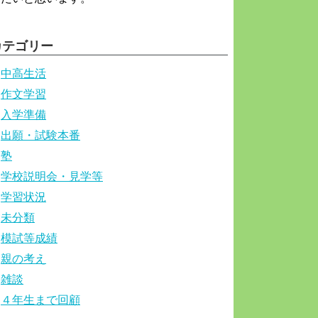
カテゴリー
中高生活
作文学習
入学準備
出願・試験本番
塾
学校説明会・見学等
学習状況
未分類
模試等成績
親の考え
雑談
４年生まで回顧