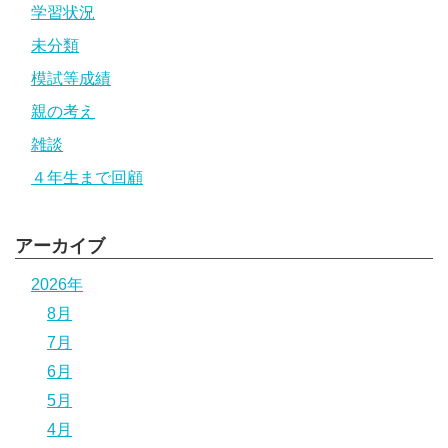
学習状況
未分類
模試等成績
親の考え
雑談
４年生まで回顧
アーカイブ
2026年
8月
7月
6月
5月
4月