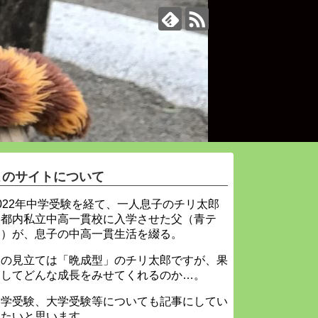
このサイトについて
022年中学受験を経て、一人息子のチリ太郎
を都内私立中高一貫校に入学させた父（青テ
ィ）が、息子の中高一貫生活を綴る。
父の見立ては「晩成型」のチリ太郎ですが、果
たしてどんな成長をみせてくれるのか…。
中学受験、大学受験等についても記事にしてい
きたいと思います。