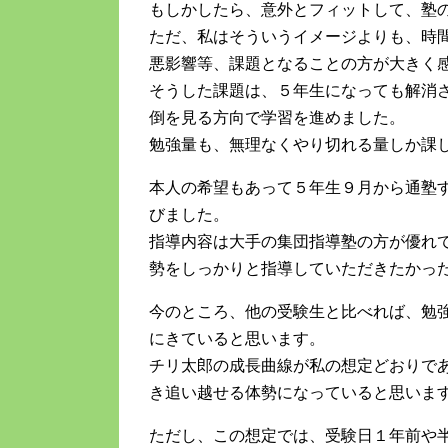
もしかしたら、意外とフィットして、塾
ただ、私はそういうイメージよりも、時
悪影響等、課題となることの方が大きく
そうした課題は、５年生になっても解消
倒を見る方向で学習を進めました。
勉強量も、無理なくやり切れる量しか課
本人の希望もあって５年生９月から通塾
びました。
指導内容は大手の集団指導塾の方が優れ
勢をしっかりと指導していただきたかっ
今のところ、他の受験生と比べれば、勉
にきていると思います。
チリ太郎の成長曲線が私の想定どおりで
き追い越せる体勢になっていると思いま
ただし、この想定では、受験日１年前や