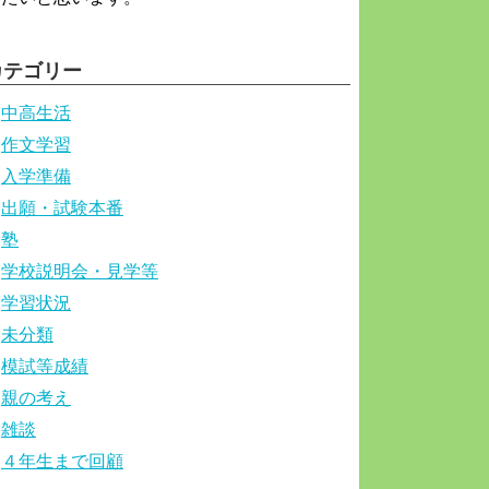
カテゴリー
中高生活
作文学習
入学準備
出願・試験本番
塾
学校説明会・見学等
学習状況
未分類
模試等成績
親の考え
雑談
４年生まで回顧