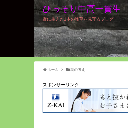
ひっそり中高一貫生
野に生えた1本の雑草を見守るブログ
ホーム
親の考え
スポンサーリンク