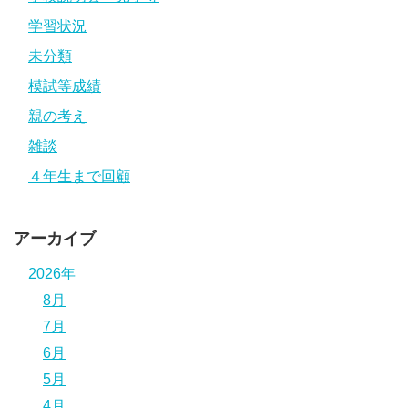
学習状況
未分類
模試等成績
親の考え
雑談
４年生まで回顧
アーカイブ
2026年
8月
7月
6月
5月
4月