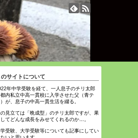
このサイトについて
022年中学受験を経て、一人息子のチリ太郎
を都内私立中高一貫校に入学させた父（青テ
ィ）が、息子の中高一貫生活を綴る。
父の見立ては「晩成型」のチリ太郎ですが、果
たしてどんな成長をみせてくれるのか…。
中学受験、大学受験等についても記事にしてい
きたいと思います。