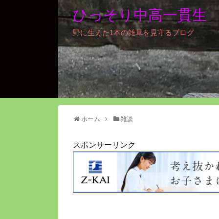
ひっそり中高一貫生
野に生えた1本の雑草を見守るブログ
ホーム
雑談
スポンサーリンク