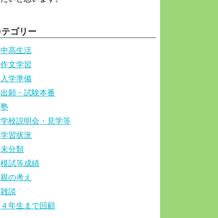
カテゴリー
中高生活
作文学習
入学準備
出願・試験本番
塾
学校説明会・見学等
学習状況
未分類
模試等成績
親の考え
雑談
４年生まで回顧