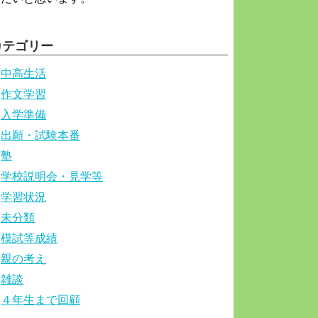
カテゴリー
中高生活
作文学習
入学準備
出願・試験本番
塾
学校説明会・見学等
学習状況
未分類
模試等成績
親の考え
雑談
４年生まで回顧