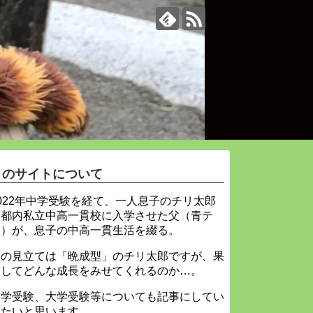
このサイトについて
022年中学受験を経て、一人息子のチリ太郎
を都内私立中高一貫校に入学させた父（青テ
ィ）が、息子の中高一貫生活を綴る。
父の見立ては「晩成型」のチリ太郎ですが、果
たしてどんな成長をみせてくれるのか…。
中学受験、大学受験等についても記事にしてい
きたいと思います。