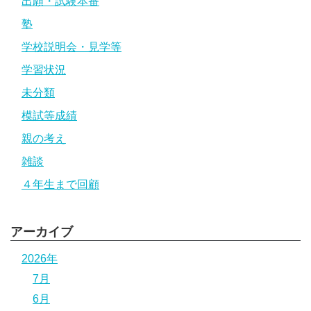
出願・試験本番
塾
学校説明会・見学等
学習状況
未分類
模試等成績
親の考え
雑談
４年生まで回顧
アーカイブ
2026年
7月
6月