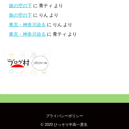
旅の空の下
に
青ティ
より
旅の空の下
に
りん
より
東京・神奈川迫る
に
りん
より
東京・神奈川迫る
に
青ティ
より
プライバシーポリシー
© 2020
ひっそり中高一貫生
.