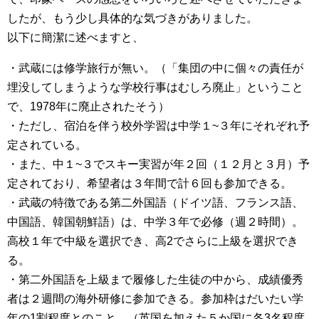
したが、もう少し具体的な気づきがありました。
以下に簡潔に述べますと、
・武蔵には修学旅行が無い。（「集団の中に個々の責任が
埋没してしまうような学校行事はむしろ廃止」ということ
で、1978年に廃止されたそう）
・ただし、宿泊を伴う校外学習は中学１~３年にそれぞれ予
定されている。
・また、中１~３でスキー実習が年２回（１２月と３月）予
定されており、希望者は３年間で計６回も参加できる。
・武蔵の特徴である第二外国語（ドイツ語、フランス語、
中国語、韓国朝鮮語）は、中学３年で必修（週２時間）。
高校１年で中級を選択でき、高2でさらに上級を選択でき
る。
・第二外国語を上級まで履修した生徒の中から、成績優秀
者は２週間の海外研修に参加できる。参加枠はだいたい学
年の1割程度とのこと。（英国を加えた５か国に各3名程度