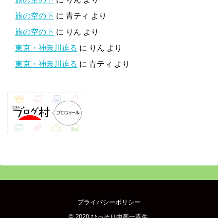
旅の空の下
に
青ティ
より
旅の空の下
に
りん
より
東京・神奈川迫る
に
りん
より
東京・神奈川迫る
に
青ティ
より
プライバシーポリシー
© 2020
ひっそり中高一貫生
.