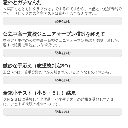
意外とガチなんだ
入室許可とともにクラス分けまでするのですから、当然といえば当然で
すが、サピックスの入室テストは意外とガチなんですね。
記事を読む
公立中高一貫校ジュニアオープン模試を終えて
早稲アカ主催の公立中高一貫校ジュニアオープン模試を受験しました。
適Ⅰは確実に撃沈という状況です。
記事を読む
微妙な手応え（志望校判定SO）
国語Bがね。苦手分野だけが分離されているようなものですから。
記事を読む
全統小テスト（小５・６月）結果
６月２８日に受験した全国統一小学生テストの結果を受領してきまし
た。ひとまず成績の報告のみです。
記事を読む