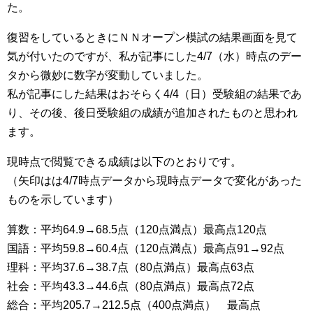
た。
復習をしているときにＮＮオープン模試の結果画面を見て
気が付いたのですが、私が記事にした4/7（水）時点のデー
タから微妙に数字が変動していました。
私が記事にした結果はおそらく4/4（日）受験組の結果であ
り、その後、後日受験組の成績が追加されたものと思われ
ます。
現時点で閲覧できる成績は以下のとおりです。
（矢印はは4/7時点データから現時点データで変化があった
ものを示しています）
算数：平均64.9→68.5点（120点満点）最高点120点
国語：平均59.8→60.4点（120点満点）最高点91→92点
理科：平均37.6→38.7点（80点満点）最高点63点
社会：平均43.3→44.6点（80点満点）最高点72点
総合：平均205.7→212.5点（400点満点） 最高点