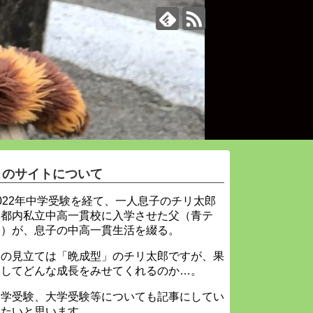
このサイトについて
022年中学受験を経て、一人息子のチリ太郎
を都内私立中高一貫校に入学させた父（青テ
ィ）が、息子の中高一貫生活を綴る。
父の見立ては「晩成型」のチリ太郎ですが、果
たしてどんな成長をみせてくれるのか…。
中学受験、大学受験等についても記事にしてい
きたいと思います。