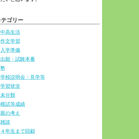
カテゴリー
中高生活
作文学習
入学準備
出願・試験本番
塾
学校説明会・見学等
学習状況
未分類
模試等成績
親の考え
雑談
４年生まで回顧