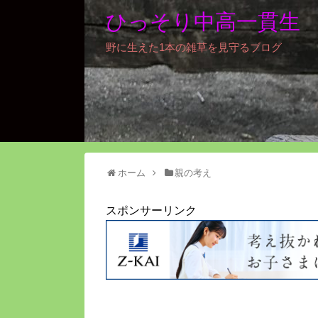
ひっそり中高一貫生
野に生えた1本の雑草を見守るブログ
ホーム
親の考え
スポンサーリンク