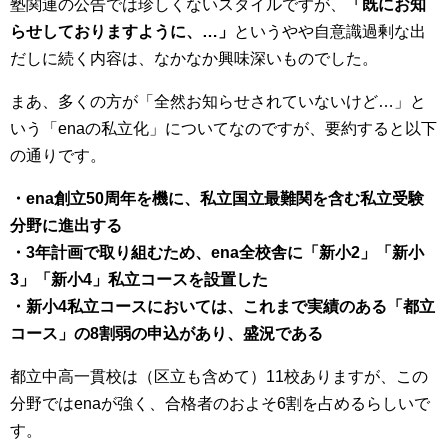
塾関連の公告では珍しくないスタイルですが、
「既にお知
らせしておりますように、…」
というやや自意識過剰な出
だしに続く内容は、なかなか興味深いものでした。
まあ、多くの方が「全然お知らせされていないけど…」と
いう「enaの私立化」についてなのですが、要約すると以下
の通りです。
・ena創立50周年を機に、私立国立最難関を含む私立受験
分野に進出する
・3年計画で取り組むため、ena全校舎に「新小2」「新小
3」「新小4」私立コースを設置した
・新小4私立コースにおいては、これまで実績のある「都立
コース」の8割弱の申込があり、盛況である
都立中高一貫校は（区立も含めて）11校ありますが、この
分野ではenaが強く、合格者のおよそ6割を占めるらしいで
す。