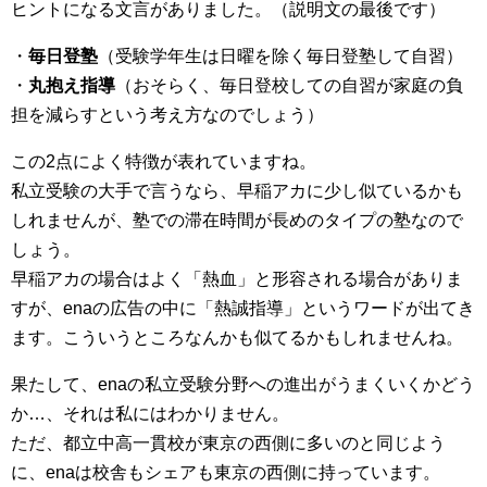
ヒントになる文言がありました。（説明文の最後です）
・
毎日登塾
（受験学年生は日曜を除く毎日登塾して自習）
・
丸抱え指導
（おそらく、毎日登校しての自習が家庭の負
担を減らすという考え方なのでしょう）
この2点によく特徴が表れていますね。
私立受験の大手で言うなら、早稲アカに少し似ているかも
しれませんが、塾での滞在時間が長めのタイプの塾なので
しょう。
早稲アカの場合はよく「熱血」と形容される場合がありま
すが、enaの広告の中に「熱誠指導」というワードが出てき
ます。こういうところなんかも似てるかもしれませんね。
果たして、enaの私立受験分野への進出がうまくいくかどう
か…、それは私にはわかりません。
ただ、都立中高一貫校が東京の西側に多いのと同じよう
に、enaは校舎もシェアも東京の西側に持っています。