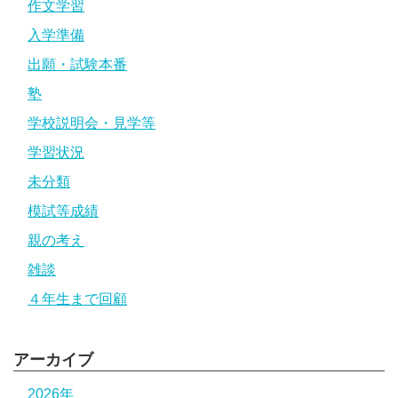
作文学習
入学準備
出願・試験本番
塾
学校説明会・見学等
学習状況
未分類
模試等成績
親の考え
雑談
４年生まで回顧
アーカイブ
2026年