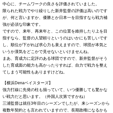
中心に、チームワークの良さを評価されていました。
限られた戦力でやり繰りした新井監督の評価は高いのです
が、何と言いますか、優勝とか日本一を目指すなら戦力補
強が必須な印象です。
ですので、来年、再来年と、この位置を維持したり上を目
指すなら、監督の人望頼りというのはいかにも苦しいです
し、順位が下がれば求心力も衰えますので、球団が本気と
いうか漢気をどこかで見せないといけませんね。
まあ、育成力に定評のある球団ですので、新井監督がそう
した育成面の能力も高かったりすれば、自力で戦力を整え
てしまう可能性もありますけどね。
【横浜Denaベイスターズ】
強力打線に先発の柱も揃っていて、いつ優勝しても驚かな
い戦力だと思います。（外国人次第ですかね）
三浦監督は就任3年目のシーズンでしたが、来シーズンから
複数年契約とも言われていますので、長期政権になるかも